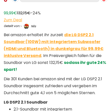
99,99€
132,15€
-24%
Zum Deal
Geteilt von:
Nils
Bei amazon erhaltet ihr zurzeit
die LG DSP2 2.1
Soundbar (100W) mit integriertem Subwoofer
(HDMI und Bluetooth) in dunkelgrau für 99,99€
inklusive Versand
. Im Preisvergleich fallen für die
Soundbar von LG sonst 132,15€
sodass ihr gute 24%
spart!
Die 301 Kunden bei amazon sind mit der LG DSP2 2.1
Soundbar insgesamt zufrieden und vergeben im
Durchschnitt gute 4,1 von 5 möglichen Sternen.
LG DSP2 2.1 Soundbar
2.1-Soundbar mit integriertem