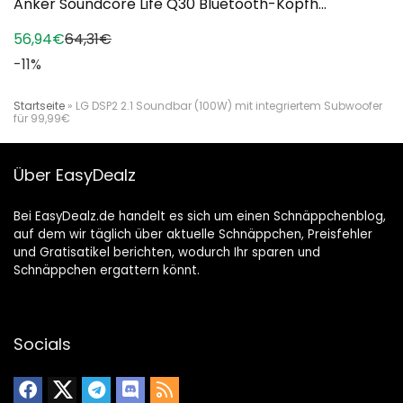
Anker Soundcore Life Q30 Bluetooth-Kopfh...
56,94€
64,31€
-11%
Startseite
»
LG DSP2 2.1 Soundbar (100W) mit integriertem Subwoofer
für 99,99€
Über EasyDealz
Bei EasyDealz.de handelt es sich um einen Schnäppchenblog,
auf dem wir täglich über aktuelle Schnäppchen, Preisfehler
und Gratisatikel berichten, wodurch Ihr sparen und
Schnäppchen ergattern könnt.
Socials