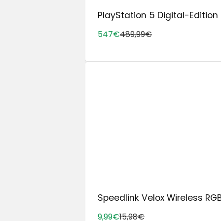
PlayStation 5 Digital-Edition 
547€
489,99€
Speedlink Velox Wireless RG
9,99€
15,98€