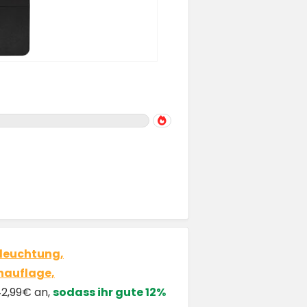
eleuchtung,
nauflage,
42,99€ an,
sodass ihr gute 12%