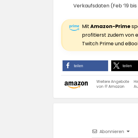
Verkaufsdaten (Feb ’19 bi
Mit
Amazon-Prime
spa
profitierst zudem von e
Twitch Prime und eBook
teilen
teilen
Weitere Angebote
Hi
von
Amazon
Au
Abonnieren