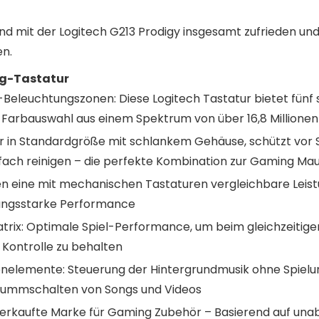
ind mit der Logitech G213 Prodigy insgesamt zufrieden u
en.
ng-Tastatur
eleuchtungszonen: Diese Logitech Tastatur bietet fünf
Farbauswahl aus einem Spektrum von über 16,8 Millione
 in Standardgröße mit schlankem Gehäuse, schützt vor 
infach reinigen – die perfekte Kombination zur Gaming Ma
 eine mit mechanischen Tastaturen vergleichbare Leist
stungsstarke Performance
rix: Optimale Spiel-Performance, um beim gleichzeitig
Kontrolle zu behalten
ienelemente: Steuerung der Hintergrundmusik ohne Spiel
Stummschalten von Songs und Videos
tverkaufte Marke für Gaming Zubehör – Basierend auf un