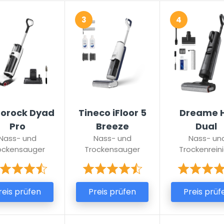
3
4
orock Dyad
Tineco iFloor 5
Dreame 
Pro
Breeze
Dual
Nass- und
Nass- und
Nass- un
ockensauger
Trockensauger
Trockenrein
reis prüfen
Preis prüfen
Preis prüf