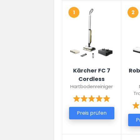
1
2
Kärcher FC 7
Rob
Cordless
Hartbodenreiniger
Tr
Preis prüfen
P