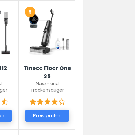
5
H12
Tineco Floor One
S5
d
Nass- und
iger
Trockensauger
en
Preis prüfen