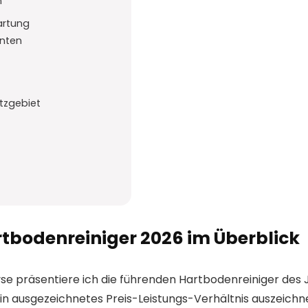
n
artung
enten
tzgebiet
rtbodenreiniger 2026 im Überblick
e präsentiere ich die führenden Hartbodenreiniger des J
n ausgezeichnetes Preis-Leistungs-Verhältnis auszeichn