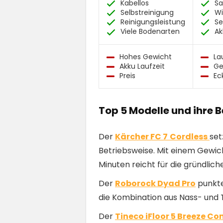
Kabellos
Sa
Selbstreinigung
Wi
Reinigungsleistung
Se
Viele Bodenarten
Ak
Hohes Gewicht
La
Akku Laufzeit
Ge
Preis
Ec
Top 5 Modelle und ihre 
Der
Kärcher FC 7
Cordless
set
Betriebsweise. Mit einem Gewich
Minuten reicht für die gründlic
Der
Roborock Dyad Pro
punkte
die Kombination aus Nass- und T
Der
Tineco iFloor 5 Breeze C