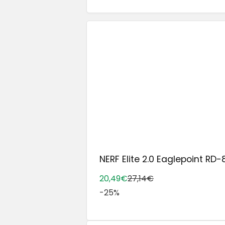
NERF Elite 2.0 Eaglepoint RD-8 
20,49€
27,14€
-25%