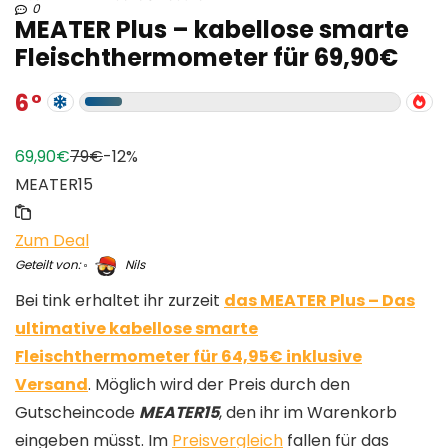
0
MEATER Plus – kabellose smarte
Fleischthermometer für 69,90€
6
69,90€
79€
-12%
MEATER15
Zum Deal
Geteilt von:
Nils
Bei tink erhaltet ihr zurzeit
das MEATER Plus – Das
ultimative kabellose smarte
Fleischthermometer für 64,95€ inklusive
Versand
. Möglich wird der Preis durch den
Gutscheincode
MEATER15
, den ihr im Warenkorb
eingeben müsst. Im
Preisvergleich
fallen für das