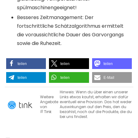
spülmaschinengeeignet!
Besseres Zeitmanagement: Der
fortschrittliche Schätzalgorithmus ermittelt
die voraussichtliche Dauer des Garvorgangs
sowie die Ruhezeit.
teilen
teilen
teilen
teilen
teilen
E-Mail
Hinweis: Wenn du über einen unserer
Weitere
Links etwas kaufst, erhalten wir dafür
Angebote
eventuell eine Provision. Das hat weder
von
Auswirkungen auf den Preis, den du
Tink
bezahlst, noch auf die Produkte, die du
bei uns findest.