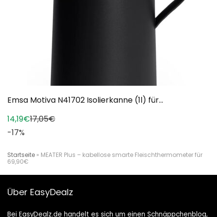
Emsa Motiva N41702 Isolierkanne (1l) für...
14,19€
17,05€
-17%
Startseite
»
MEATER Plus – kabellose smarte Fleischthermometer für
69,90€
Über EasyDealz
Bei EasyDealz.de handelt es sich um einen Schnäppchenblog,