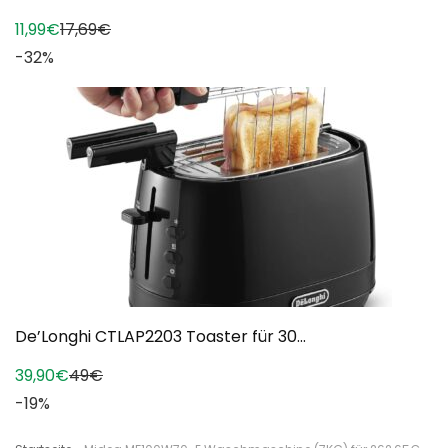
11,99€
17,69€
-32%
De’Longhi CTLAP2203 Toaster für 30...
39,90€
49€
-19%