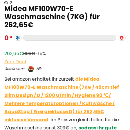
0
Midea MF100W70-E
Waschmaschine (7KG) für
262,65€
0
262,65€
309€
-15%
Zum Deal
Geteilt von:
Nils
Bei amazon erhaltet ihr zurzeit
die Midea
MF100W70-E Waschmaschine (7KG / 40cm tief
Slim Design / D / 1200 U/min / Hygiene 90 ℃ /
Mehrere Temperaturoptionen / Kaltwäsche /
AquaStop / Energieklasse D) für 262,65€
inklusive Versand
. Im Preisvergleich fallen für die
Waschmaschine sonst 309€ an,
sodass ihr gute