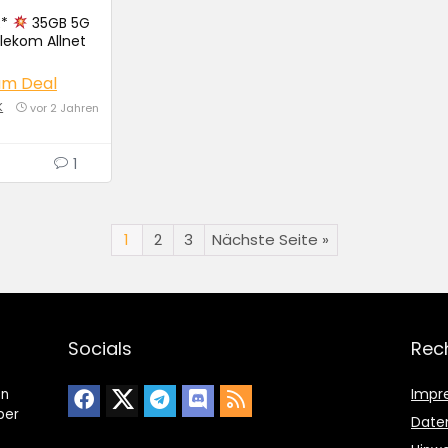
R*
35GB 5G
lekom Allnet
9€ / Monat
um Deal
K
vor 2 Jahren
1
1
2
3
Nächste Seite »
Socials
Rec
Impr
en
ber
Date