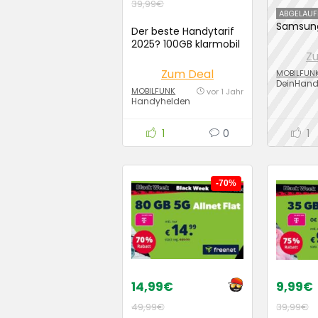
39,99€
ABGELAUF
Samsung
Der beste Handytarif
Flip7 (5
2025? 100GB klarmobil
4,95€ m
Z
im Vodafone Netz für
Vodafone
11,99€
Zum Deal
MOBILFUN
+ 100€ 
DeinHan
für 29,
MOBILFUNK
vor 1 Jahr
Handyhelden
1
0
1
-70%
14,99€
9,99€
49,99€
39,99€