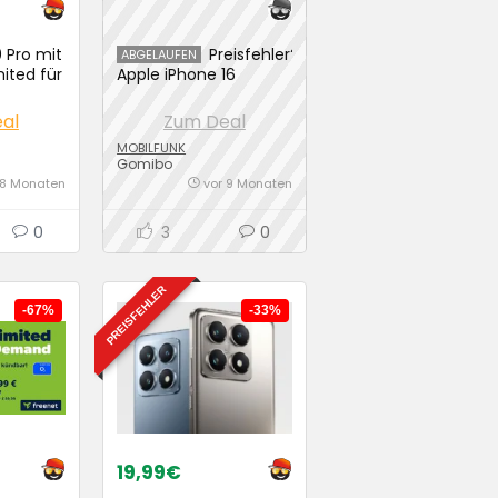
0 Pro mit
Preisfehler?
ABGELAUFEN
ited für
Apple iPhone 16
 – 350€
(256GB) mit PS5 im
Congstar Allnet Flat L
al
Zum Deal
Tarif
MOBILFUNK
Gomibo
 8 Monaten
vor 9 Monaten
0
3
0
PREISFEHLER
-67%
-33%
19,99€