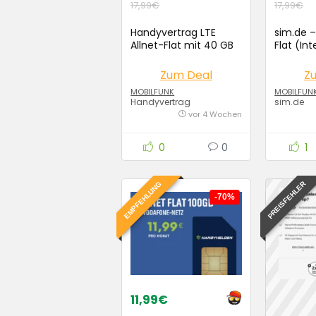
17,99€
17,99€
Handyvertrag LTE
sim.de –
Allnet-Flat mit 40 GB
Flat (Int
für 8,99 Euro / Monat
SMS) für
Monat
Zum Deal
Z
MOBILFUNK
MOBILFUN
Handyvertrag
sim.de
vor 4 Wochen
0
0
1
PREISFEHLER
EMPFEHLUNG
-70%
11,99€