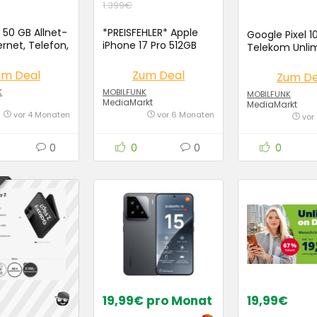
1.399€
 50 GB Allnet-
*PREISFEHLER* Apple
Google Pixel 1
ernet, Telefon,
iPhone 17 Pro 512GB
Telekom Unlim
 8,99€ pro
mit Telekom Allnet
39,95€/Monat
Flat 20GB Special für
Bonus sichern
um Deal
Zum Deal
Zum De
527,70€
K
MOBILFUNK
MOBILFUNK
MediaMarkt
MediaMarkt
vor 4 Monaten
vor 6 Monaten
vor
0
0
0
0
19,99€ pro Monat
19,99€