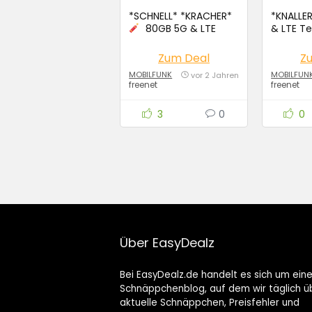
*SCHNELL* *KRACHER*
*KNALLE
80GB 5G & LTE
& LTE Te
Telekom Allnet für
für 9,9
14,99€ / Monat
Zum Deal
Z
MOBILFUNK
MOBILFUN
vor 2 Jahren
freenet
freenet
3
0
0
Über EasyDealz
Bei EasyDealz.de handelt es sich um ein
Schnäppchenblog, auf dem wir täglich ü
aktuelle Schnäppchen, Preisfehler und