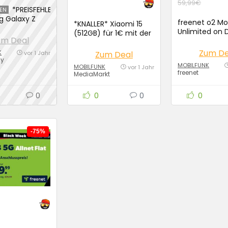
59,99€
*PREISFEHLER*
EN
 Galaxy Z
freenet o2 Mo
*KNALLER* Xiaomi 15
12GB) für
Unlimited on
(512GB) für 1€ mit der
it 25GB
um Deal
für 19,99€ / 
Telekom Allnet Flat
 Allnet-Flat
20GB Special für
Zum De
K
vor 1 Jahr
Zum Deal
Wechselbonus
dy
19,99€ / Monat
99€/Monat
MOBILFUNK
MOBILFUNK
vor 1 Jahr
freenet
MediaMarkt
0
0
0
0
-75%