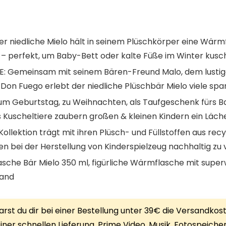
niedliche Mielo hält in seinem Plüschkörper eine Wärm
– perfekt, um Baby-Bett oder kalte Füße im Winter kusc
Gemeinsam mit seinem Bären-Freund Malo, dem lustige
on Fuego erlebt der niedliche Plüschbär Mielo viele s
m Geburtstag, zu Weihnachten, als Taufgeschenk fürs Ba
rs Kuscheltiere zaubern großen & kleinen Kindern ein Läche
Kollektion trägt mit ihren Plüsch- und Füllstoffen aus rec
 bei der Herstellung von Kinderspielzeug nachhaltig zu
sche Bär Mielo 350 ml, figürliche Wärmflasche mit supe
land
rst du dir bei einer Bestellung unter 39€ die Versandkos
iner schnellen Lieferung, Prime Video, Musik, Fotospeiche