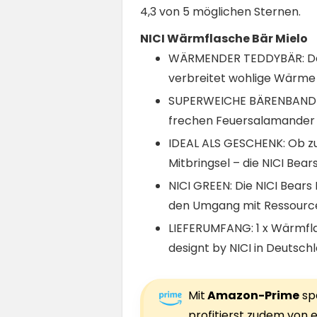
4,3 von 5 möglichen Sternen.
NICI Wärmflasche Bär Mielo
WÄRMENDER TEDDYBÄR: Der 
verbreitet wohlige Wärme 
SUPERWEICHE BÄRENBANDE: 
frechen Feuersalamander D
IDEAL ALS GESCHENK: Ob zu
Mitbringsel – die NICI Bea
NICI GREEN: Die NICI Bears 
den Umgang mit Ressourcen
LIEFERUMFANG: 1 x Wärmfla
designt by NICI in Deutsch
Mit
Amazon-Prime
spa
profitierst zudem von e