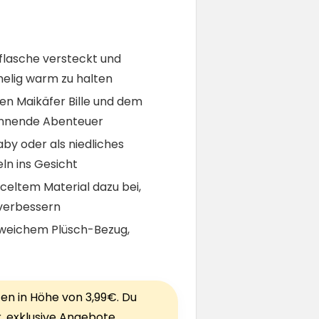
flasche versteckt und
helig warm zu halten
n Maikäfer Bille und dem
pannende Abenteuer
by oder als niedliches
ln ins Gesicht
yceltem Material dazu bei,
 verbessern
rweichem Plüsch-Bezug,
ten in Höhe von 3,99€. Du
r, exklusive Angebote,