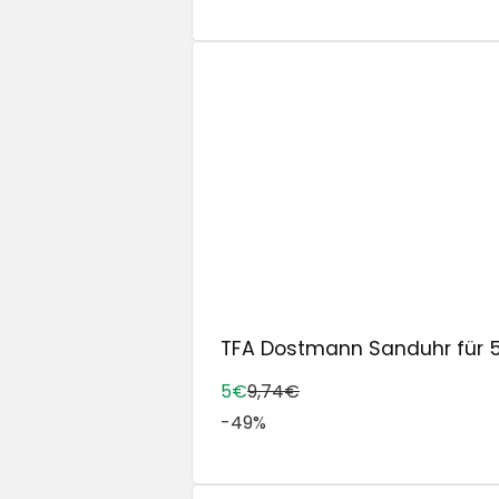
TFA Dostmann Sanduhr für 5 
5€
9,74€
-49%