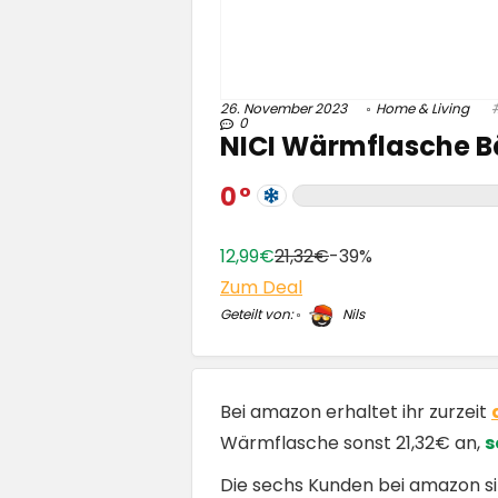
26. November 2023
Home & Living
0
NICI Wärmflasche Bä
0
12,99€
21,32€
-39%
Zum Deal
Geteilt von:
Nils
Bei amazon erhaltet ihr zurzeit
Wärmflasche sonst 21,32€ an,
s
Die sechs Kunden bei amazon si