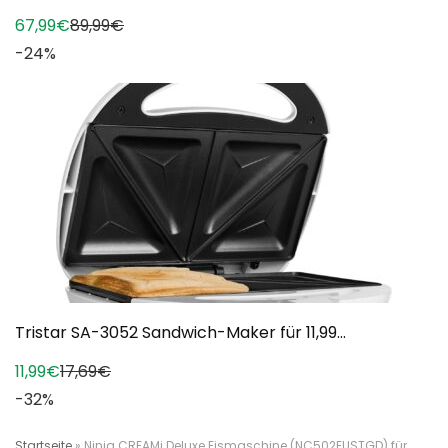
67,99€
89,99€
-24%
Tristar SA-3052 Sandwich-Maker für 11,99...
11,99€
17,69€
-32%
Startseite
»
Ninja CREAMi Deluxe Eismaschine (NC502EUSTGD) für