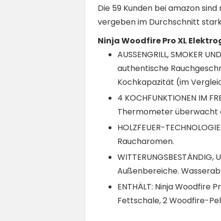
Die 59 Kunden bei amazon sind 
vergeben im Durchschnitt stark
Ninja Woodfire Pro XL Elektro
AUSSENGRILL, SMOKER UND 
authentische Rauchgeschma
Kochkapazität (im Verglei
4 KOCHFUNKTIONEN IM FREIEN
Thermometer überwacht die
HOLZFEUER-TECHNOLOGIE: Di
Raucharomen.
WITTERUNGSBESTÄNDIG, UM 
Außenbereiche. Wasserabw
ENTHÄLT: Ninja Woodfire Pr
Fettschale, 2 Woodfire-Pel