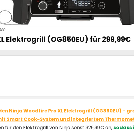
zon
L Elektrogrill (OG850EU) für 299,99€
den Ninja Woodfire Pro XL Elektrogrill (OG850EU) – gr
mit Smart Cook-System und integriertem Thermomete
len für den Elektrogrill von Ninja sonst 329,99€ an,
sodass 