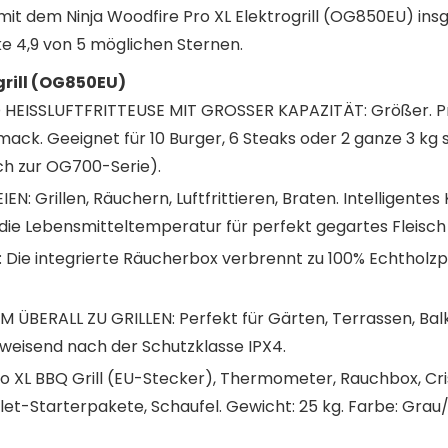
mit dem Ninja Woodfire Pro XL Elektrogrill (OG850EU) ins
e 4,9 von 5 möglichen Sternen.
grill (OG850EU)
HEISSLUFTFRITTEUSE MIT GROSSER KAPAZITÄT: Größer. Pr
ck. Geeignet für 10 Burger, 6 Steaks oder 2 ganze 3 kg
ch zur OG700-Serie).
: Grillen, Räuchern, Luftfrittieren, Braten. Intelligent
 Lebensmitteltemperatur für perfekt gegartes Fleisch u
e integrierte Räucherbox verbrennt zu 100% Echtholzpel
ÜBERALL ZU GRILLEN: Perfekt für Gärten, Terrassen, Ba
eisend nach der Schutzklasse IPX4.
o XL BBQ Grill (EU-Stecker), Thermometer, Rauchbox, Cris
let-Starterpakete, Schaufel. Gewicht: 25 kg. Farbe: Gra