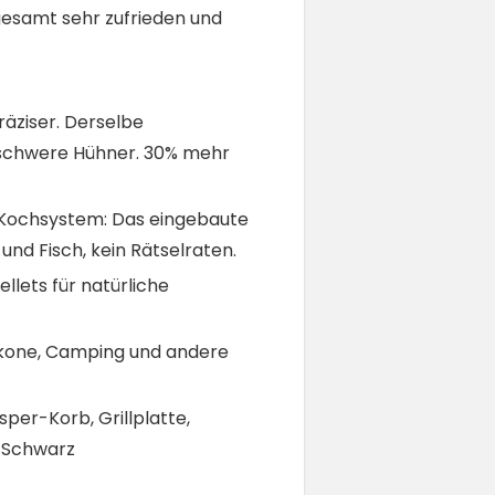
gesamt sehr zufrieden und
äziser. Derselbe
 schwere Hühner. 30% mehr
es Kochsystem: Das eingebaute
nd Fisch, kein Rätselraten.
lets für natürliche
lkone, Camping und andere
per-Korb, Grillplatte,
u/Schwarz