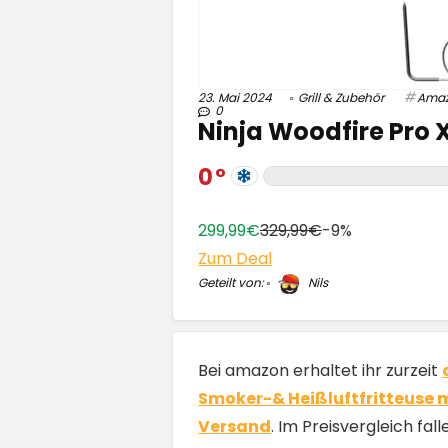
23. Mai 2024
Grill & Zubehör
Ama
0
Ninja Woodfire Pro X
0
299,99€
329,99€
-9%
Zum Deal
Geteilt von:
Nils
Bei amazon erhaltet ihr zurzeit
Smoker-& Heißluftfritteuse 
Versand
. Im Preisvergleich fal