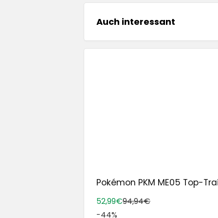
Auch interessant
Pokémon PKM ME05 Top-Traine
52,99€
94,94€
-44%