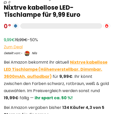
0
Nixtrve kabellose LED-
Tischlampe für 9,99 Euro
0
9,99€
19,99€
-50%
Zum Deal
Geteilt von:
Nils
Bei Amazon bekommt ihr aktuell
Nixtrve kabellose
LED Tischlampe (Höhenverstellbar, Dimmbar,
3600mAh, aufladbar)
für
9,99€
. Ihr könnt
zwischen den Farben schwarz, rotbraun, weiß & gold
auswählen. Im Preisvergleich werden sonst rund
19,99€
fällig —
ihr spart ca. 50 %!
Bei Amazon vergaben bisher
134 Käufer 4,3 von 5