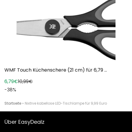
WMF Touch Küchenschere (21 cm) für 6,79 ...
6,79€
10,99€
-38%
Startseite
»
Nixtrve kabellose LED-Tischlampe für 9,99 Euro
Über EasyDealz