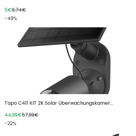
5€
9,74€
-49%
Tapo C411 KIT 2K Solar Überwachungskamer...
44,99€
57,99€
-22%