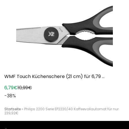
WMF Touch Küchenschere (21 cm) für 6,79 ...
6,79€
10,99€
-38%
Startseite
»
Philips 2200 Serie EP2220/40 Kaffeevollautomat für nur
239,92€