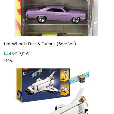
Hot Wheels Fast & Furious (5er-Set) ...
14,48€
17,91€
-19%