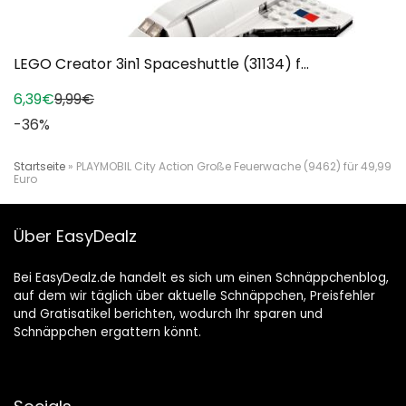
LEGO Creator 3in1 Spaceshuttle (31134) f...
6,39€
9,99€
-36%
Startseite
»
PLAYMOBIL City Action Große Feuerwache (9462) für 49,99
Euro
Über EasyDealz
Bei EasyDealz.de handelt es sich um einen Schnäppchenblog,
auf dem wir täglich über aktuelle Schnäppchen, Preisfehler
und Gratisatikel berichten, wodurch Ihr sparen und
Schnäppchen ergattern könnt.