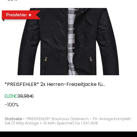
Preisfehler
*PREISFEHLER* 2x Herren-Freizeitjacke fü...
0,01€
39,98€
-100%
Startseite
»
*PREISFEHLER* Bauhaus Österreich – PV-Anlage Komplett-
Set (11 kWp Anlage + 10 kWh Speicher) für 1.347,40€