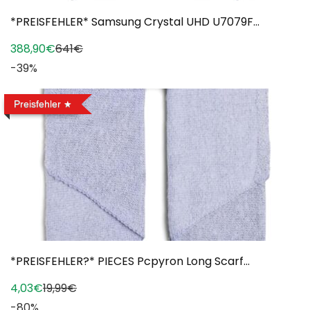
*PREISFEHLER* Samsung Crystal UHD U7079F...
388,90€
641€
-39%
Preisfehler
*PREISFEHLER?* PIECES Pcpyron Long Scarf...
4,03€
19,99€
-80%