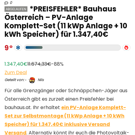
0
*PREISFEHLER* Bauhaus
ABGELAUFEN
Österreich – PV-Anlage
Komplett-Set (11 kWp Anlage + 10
kWh Speicher) für 1.347,40€
9
1.347,40€
11.674,33€
-88%
Zum Deal
Geteilt von:
Nils
Für alle Grenzgänger oder Schnäppchen-Jäger aus
Österreich gibt es zurzeit einen Preisfehler bei
bauhaus.at. Ihr erhaltet
ein PV-Anlage Komplett-
Set zur Selbstmontage (11 kWp Anlage + 10 kWh
Speicher) für 1.347,40€ inklusive Versand
Versand
. Alternativ könnt ihr euch die Photovoltaik-