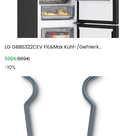
LG GBBS322CEV Fit&Max Kühl-/Gefrierk...
599€
669€
-10%