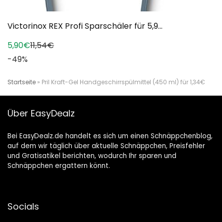
Victorinox REX Profi Sparschäler für 5,9...
5,90€
11,54€
-49%
Startseite
»
Pril Kraft-Gel Handgeschirrspülmittel (450 ml) für 1,34€
Über EasyDealz
Bei EasyDealz.de handelt es sich um einen Schnäppchenblog,
auf dem wir täglich über aktuelle Schnäppchen, Preisfehler
und Gratisatikel berichten, wodurch Ihr sparen und
Schnäppchen ergattern könnt.
Socials