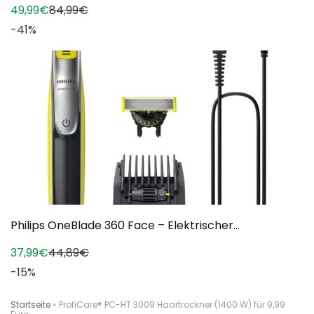
49,99€
84,99€
-41%
Philips OneBlade 360 Face – Elektrischer...
37,99€
44,89€
-15%
Startseite
»
ProfiCare® PC-HT 3009 Haartrockner (1400 W) für 9,99