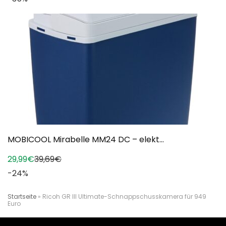
MOBICOOL Mirabelle MM24 DC – elekt...
29,99€
39,69€
-24%
Startseite
»
Ricoh GR III Ultimate-Schnappschusskamera für 949
Euro