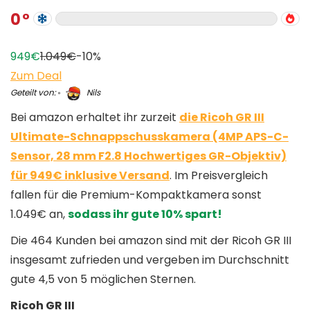
0
949€
1.049€
-10%
Zum Deal
Geteilt von:
Nils
Bei amazon erhaltet ihr zurzeit
die Ricoh GR III
Ultimate-Schnappschusskamera (4MP APS-C-
Sensor, 28 mm F2.8 Hochwertiges GR-Objektiv)
für 949€ inklusive Versand
. Im Preisvergleich
fallen für die Premium-Kompaktkamera sonst
1.049€ an,
sodass ihr gute 10% spart!
Die 464 Kunden bei amazon sind mit der Ricoh GR III
insgesamt zufrieden und vergeben im Durchschnitt
gute 4,5 von 5 möglichen Sternen.
Ricoh GR III