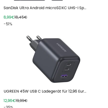
SanDisk Ultra Android microSDXC UHS-I Sp...
8,99€
18,45€
-51%
UGREEN 45W USB C Ladegerät für 12,96 Eur...
12,96€
19,99€
-35%