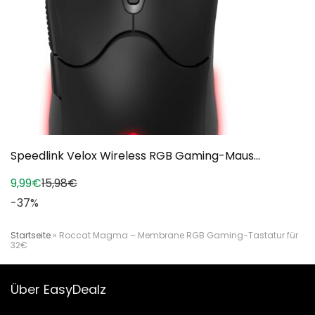
Speedlink Velox Wireless RGB Gaming-Maus...
9,99€
15,98€
-37%
Startseite
»
Roccat Magma – Membrane RGB Gaming-Tastatur für
32€
Über EasyDealz