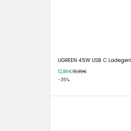
UGREEN 45W USB C Ladegerät f
12,96€
19,99€
-35%