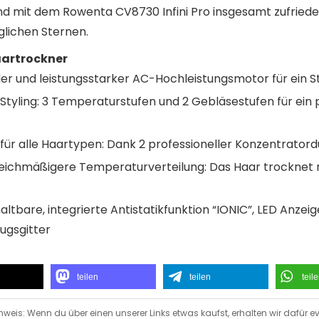
nd mit dem Rowenta CV8730 Infini Pro insgesamt zufried
glichen Sternen.
aartrockner
ller und leistungsstarker AC-Hochleistungsmotor für ein St
s Styling: 3 Temperaturstufen und 2 Gebläsestufen für ein
 für alle Haartypen: Dank 2 professioneller Konzentrato
eichmäßigere Temperaturverteilung: Das Haar trocknet ni
ltbare, integrierte Antistatikfunktion “IONIC”, LED Anzeige
ugsgitter
teilen
teilen
teil
nweis: Wenn du über einen unserer Links etwas kaufst, erhalten wir dafür ev