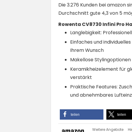
Die 3.276 Kunden bei amazon si
Durchschnitt gute 4,3 von 5 mö
Rowenta CV8730 Infini Pro H
Langlebigkeit: Professione
Einfaches und individuelle
Ihrem Wunsch
Makellose Stylingoptionen
Keramikheizelement für gl
verstärkt
Praktische Features: Zuscha
und abnehmbares Lufteinz
teilen
teilen
Weitere Angebote
Hi