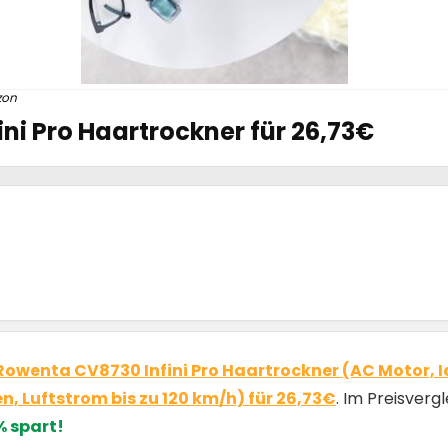
zon
ni Pro Haartrockner für 26,73€
Rowenta CV8730 Infini Pro Haartrockner (AC Motor, I
, Luftstrom bis zu 120 km/h) für 26,73€
. Im Preisverg
% spart!