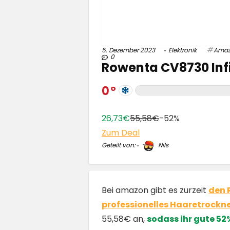
5. Dezember 2023
Elektronik
Ama
0
Rowenta CV8730 Infi
0
26,73€
55,58€
-52%
Zum Deal
Geteilt von:
Nils
Bei amazon gibt es zurzeit
den 
professionelles Haaretrocknen
55,58€ an,
sodass ihr gute 52