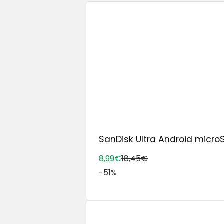
SanDisk Ultra Android microS
8,99€
18,45€
-51%