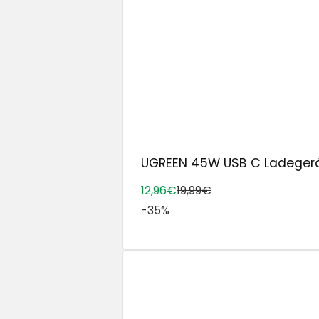
UGREEN 45W USB C Ladegerät f
12,96€
19,99€
-35%