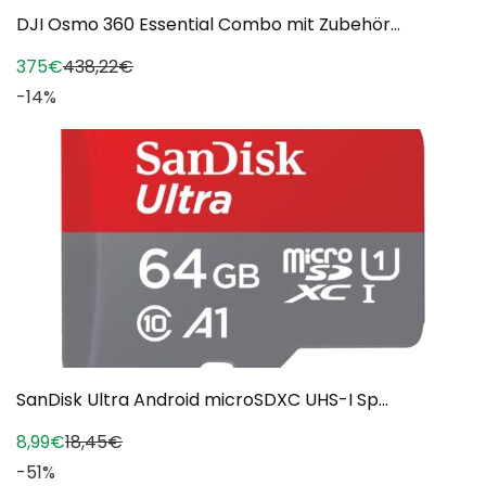
DJI Osmo 360 Essential Combo mit Zubehör...
375€
438,22€
-14%
SanDisk Ultra Android microSDXC UHS-I Sp...
8,99€
18,45€
-51%