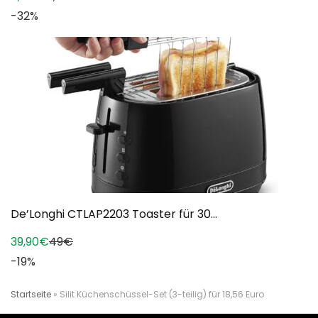
-32%
De’Longhi CTLAP2203 Toaster für 30...
39,90€
49€
-19%
Startseite
»
Silit Küchenschüssel-Set (3-teilig) für 18,56 Euro