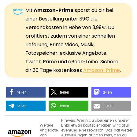
Mit
Amazon-Prime
sparst du dir bei
einer Bestellung unter 39€ die
Versandkosten in Höhe von 3,99€. Du
profitierst zudem von einer schnellen
Lieferung, Prime Video, Musik,
Fotospeicher, exklusive Angebote,
Twitch Prime und eBook-Leihe. Sichere
dir 30 Tage kostenloses
Amazon-Prime
.
teilen
teilen
teilen
teilen
teilen
E-Mail
Hinweis: Wenn du über einen unserer
Weitere
Links etwas kaufst, erhalten wir dafür
Angebote
eventuell eine Provision. Das hat weder
von
Auswirkungen auf den Preis, den du