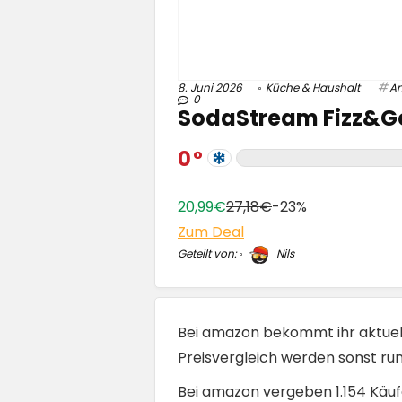
8. Juni 2026
Küche & Haushalt
A
0
SodaStream Fizz&Go 
0
20,99€
27,18€
-23%
Zum Deal
Geteilt von:
Nils
Bei amazon bekommt ihr aktue
Preisvergleich werden sonst rund
Bei amazon vergeben 1.154 Käufe