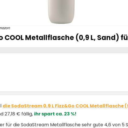
mazon
COOL Metallflasche (0,9 L, Sand) für
ll
die SodaStream 0,9 L Fizz&Go COOL Metallflasche (
 27,18 € fällig,
ihr spart ca. 23 %!
r für die SodaStream Metallflasche sehr gute 4,6 von 5 