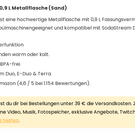
,9 L Metallflasche (Sand)
t eine hochwertige Metallflasche mit 0,9 L Fassungsvermö
 spülmaschinengeeignet und kompatibel mit SodaStream Du
ierfunktion.
unden warm oder kalt.
BPA-frei.
m Duo, E-Duo & Terra.
mazon (4,6 / 5 bei 1.154 Bewertungen).
 du dir bei Bestellungen unter 39 € die Versandkosten. Zu
ime Video, Musik, Fotospeicher, exklusive Angebote, Twit
s testen
.