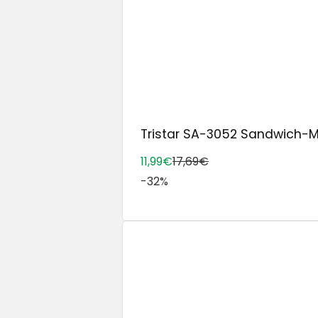
Tristar SA-3052 Sandwich-Make
11,99€
17,69€
-32%