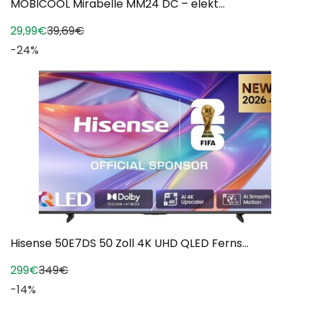
MOBICOOL Mirabelle MM24 DC – elekt...
29,99€
39,69€
-24%
Hisense 50E7DS 50 Zoll 4K UHD QLED Ferns...
299€
349€
-14%