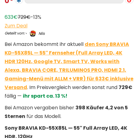
0
633€
729€
-13%
Zum Deal
Geteilt von:
Nils
Bei Amazon bekommt ihr aktuell
den Sony BRAVIA
KD-55X85L — 55″ Fernseher (Full Array LED, 4K
HDR 120Hz, Google TV, Smart TV, Works with
Alexa, BRAVIA CORE, TRILUMINOS PRO, HDMI 2.1,
Gaming-Menü mit ALLM + VRR) für 633€ inklusive
Versand
. Im Preisvergleich werden sonst rund
729€
fällig —
ihr spart ca. 13 %!
Bei Amazon vergaben bisher
398 Käufer 4,2 von 5
Sternen
für das Modell.
Sony BRAVIA KD-55X85L — 55″ Full Array LED, 4K
HDR, 120Hz