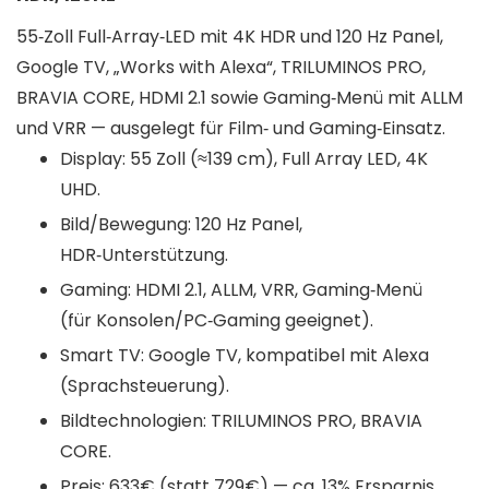
55‑Zoll Full‑Array‑LED mit 4K HDR und 120 Hz Panel,
Google TV, „Works with Alexa“, TRILUMINOS PRO,
BRAVIA CORE, HDMI 2.1 sowie Gaming‑Menü mit ALLM
und VRR — ausgelegt für Film‑ und Gaming‑Einsatz.
Display: 55 Zoll (≈139 cm), Full Array LED, 4K
UHD.
Bild/Bewegung: 120 Hz Panel,
HDR‑Unterstützung.
Gaming: HDMI 2.1, ALLM, VRR, Gaming‑Menü
(für Konsolen/PC‑Gaming geeignet).
Smart TV: Google TV, kompatibel mit Alexa
(Sprachsteuerung).
Bildtechnologien: TRILUMINOS PRO, BRAVIA
CORE.
Preis: 633€ (statt 729€) — ca. 13% Ersparnis.