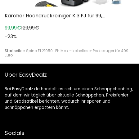
Kärcher Hochdruckreiniger K 3 FJ für 99,...
99,99€
129,99€
-23%
Startseite
»
Spino E1 21950 LPH Max – kabelloser Poolsauger für 499
Euro
Über EasyDealz
Bei EasyDealz.de handelt es sich um einen Schnäppchenblog,
auf dem wir täglich über aktuelle Schnäppchen, Preisfehler
und Gratisatikel berichten, wodurch Ihr sparen und
Schnäppchen ergattern könnt.
Socials