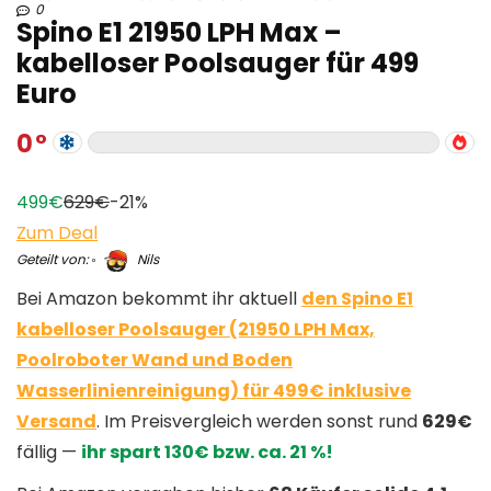
0
Spino E1 21950 LPH Max –
kabelloser Poolsauger für 499
Euro
0
499€
629€
-21%
Zum Deal
Geteilt von:
Nils
Bei Amazon bekommt ihr aktuell
den Spino E1
kabelloser Poolsauger (21950 LPH Max,
Poolroboter Wand und Boden
Wasserlinienreinigung) für 499€ inklusive
Versand
. Im Preisvergleich werden sonst rund
629€
fällig —
ihr spart 130€ bzw. ca. 21 %!