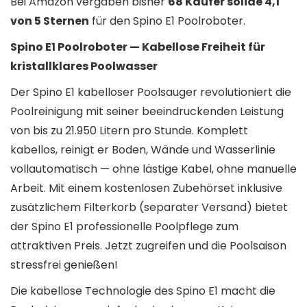
Bei Amazon vergaben bisher
68 Käufer solide 4,1
von 5 Sternen
für den Spino E1 Poolroboter.
Spino E1 Poolroboter — Kabellose Freiheit für
kristallklares Poolwasser
Der Spino E1 kabelloser Poolsauger revolutioniert die
Poolreinigung mit seiner beeindruckenden Leistung
von bis zu 21.950 Litern pro Stunde. Komplett
kabellos, reinigt er Boden, Wände und Wasserlinie
vollautomatisch — ohne lästige Kabel, ohne manuelle
Arbeit. Mit einem kostenlosen Zubehörset inklusive
zusätzlichem Filterkorb (separater Versand) bietet
der Spino E1 professionelle Poolpflege zum
attraktiven Preis. Jetzt zugreifen und die Poolsaison
stressfrei genießen!
Die kabellose Technologie des Spino E1 macht die