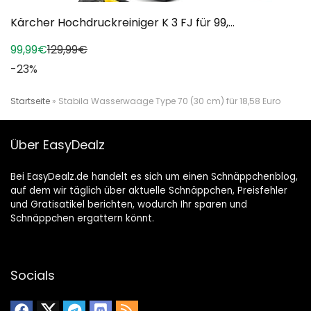
Kärcher Hochdruckreiniger K 3 FJ für 99,...
99,99€
129,99€
-23%
Startseite
»
Stabila Wasserwaage Type 70 (30 cm) für 18,58 Euro
Über EasyDealz
Bei EasyDealz.de handelt es sich um einen Schnäppchenblog,
auf dem wir täglich über aktuelle Schnäppchen, Preisfehler
und Gratisatikel berichten, wodurch Ihr sparen und
Schnäppchen ergattern könnt.
Socials