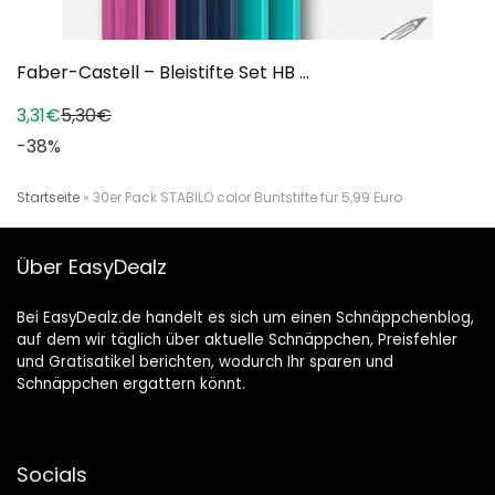
Faber-Castell – Bleistifte Set HB ...
3,31€
5,30€
-38%
Startseite
»
30er Pack STABILO color Buntstifte für 5,99 Euro
Über EasyDealz
Bei EasyDealz.de handelt es sich um einen Schnäppchenblog,
auf dem wir täglich über aktuelle Schnäppchen, Preisfehler
und Gratisatikel berichten, wodurch Ihr sparen und
Schnäppchen ergattern könnt.
Socials