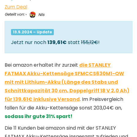
Zum Deal
Geteilt von:
Nils
13.5.2024 – Update
Jetzt nur noch
139,61€
statt
155,12€
!
Bei amazon erhaltet ihr zurzeit
die STANLEY
FATMAX Akku-Kettensäge SFMCCS630M1-QW
mit mit Lithium-Akku (Länge des Stabs und
Schnittkapazität 30 cm, Doppelgriff 18 V 2,0 Ah)
für 139,61€ inklusive Versand
. Im Preisvergleich
fallen für die Akku-Kettensäge sonst 203,04€ an,
sodass ihr gute 31% spart!
Die 11 Kunden bei amazon sind mit der STANLEY
FATMAX Akku-Kettensäge insgesamt zufrieden und