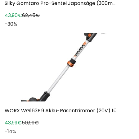
Silky Gomtaro Pro-Sentei Japansäge (300m...
43,90€
62,45€
-30%
WORX WG163E.9 Akku-Rasentrimmer (20V) fü...
43,99€
50,99€
-14%