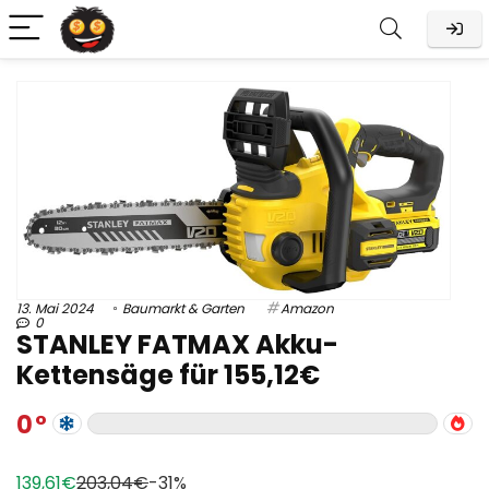
13. Mai 2024
Baumarkt & Garten
Amazon
0
STANLEY FATMAX Akku-
Kettensäge für 155,12€
0
139,61€
203,04€
-31%