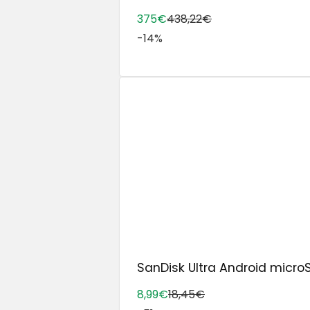
375€
438,22€
-14%
SanDisk Ultra Android microS
8,99€
18,45€