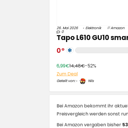
26. Mai 2026
Elektronik
Amazon
0
Tapo L610 GU10 smar
0
6,99€
14,48€
-52%
Zum Deal
Geteilt von:
Nils
Bei Amazon bekommt ihr aktue
Preisvergleich werden sonst ru
Bei Amazon vergaben bisher
53