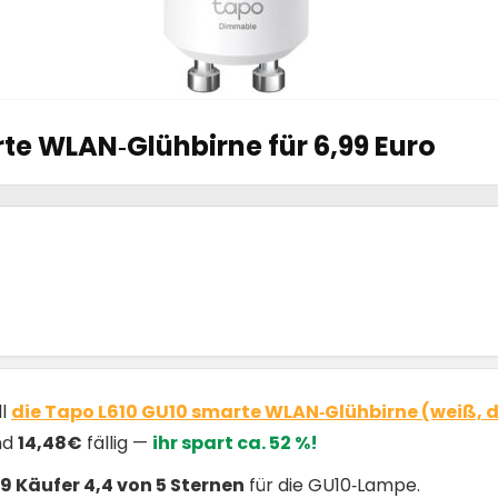
te WLAN‑Glühbirne für 6,99 Euro
ll
die Tapo L610 GU10 smarte WLAN‑Glühbirne (weiß, 
nd
14,48€
fällig —
ihr spart ca. 52 %!
9 Käufer 4,4 von 5 Sternen
für die GU10‑Lampe.