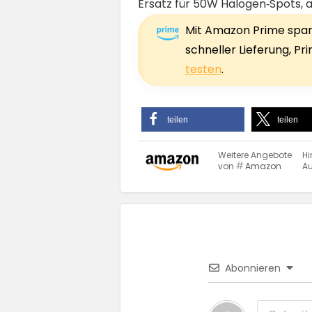
Ersatz für 50W Halogen‑Spots, 
Mit Amazon Prime sparst
schneller Lieferung, P
testen
.
teilen
teilen
Weitere Angebote
Hi
von
Amazon
Au
Abonnieren