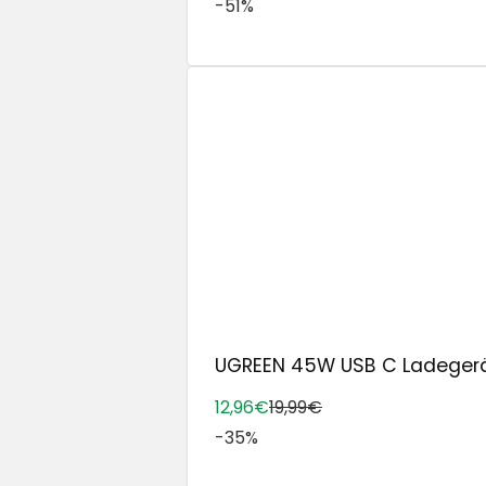
-51%
UGREEN 45W USB C Ladegerät f
12,96€
19,99€
-35%