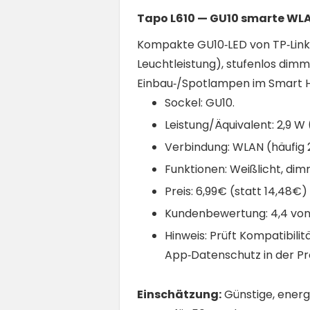
Tapo L610 — GU10 smarte WLA
Kompakte GU10‑LED von TP‑Link (
Leuchtleistung), stufenlos dim
Einbau‑/Spotlampen im Smart 
Sockel: GU10.
Leistung/Äquivalent: 2,9 
Verbindung: WLAN (häufig 
Funktionen: Weißlicht, di
Preis: 6,99€ (statt 14,48€)
Kundenbewertung: 4,4 von
Hinweis: Prüft Kompatibil
App‑Datenschutz in der P
Einschätzung:
Günstige, energ