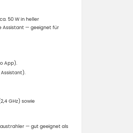
a. 50 W in heller
 Assistant — geeignet für
po App).
Assistant).
(2,4 GHz) sowie
austrahler — gut geeignet als