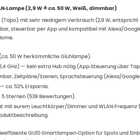
N‑Lampe (2,9 W ≙ ca. 50 W, Weiß, dimmbar)
Tapo) mit sehr niedrigem Verbrauch (2,9 W, entspricht c
mbar, steuerbar per App und kompatibel mit Alexa/Google
Home.
W (ca. 50 W herkömmliche Glühlampe).
2,4 GHz) — kein extra Hub nötig (App‑Steuerung über Ta
mmbar, Zeitpläne/Szenen, Sprachsteuerung (Alexa/Google 
 — ca. 52% Ersparnis.
 5 Sternen (539 Bewertungen).
ität mit eurem Leuchtkörper/Dimmer und WLAN‑Frequenz 
roduktbeschreibung.
ieeffiziente GU10‑Smartlampen‑Option für Spots und Einb