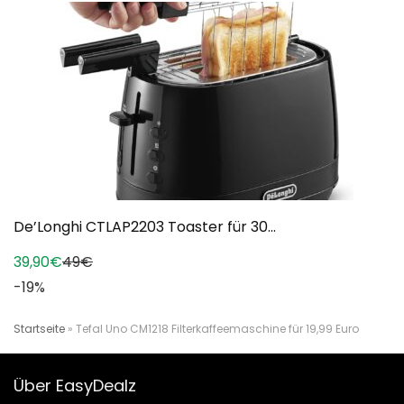
De’Longhi CTLAP2203 Toaster für 30...
39,90€
49€
-19%
Startseite
»
Tefal Uno CM1218 Filterkaffeemaschine für 19,99 Euro
Über EasyDealz