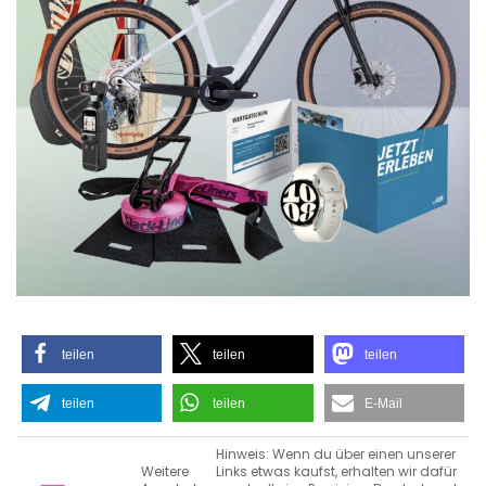
teilen
teilen
teilen
teilen
teilen
E-Mail
Hinweis: Wenn du über einen unserer
Weitere
Links etwas kaufst, erhalten wir dafür