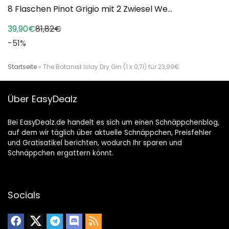
8 Flaschen Pinot Grigio mit 2 Zwiesel We...
39,90€
81,82€
-51%
Startseite
»
The Botanist Islay Dry Gin (1 x 0,7l) für 23,99€
Über EasyDealz
Bei EasyDealz.de handelt es sich um einen Schnäppchenblog,
auf dem wir täglich über aktuelle Schnäppchen, Preisfehler
und Gratisatikel berichten, wodurch Ihr sparen und
Schnäppchen ergattern könnt.
Socials