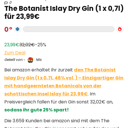
0
The Botanist Islay Dry Gin (1 x 0,7l)
für 23,99€
0
23,99€
32,02€
-25%
Zum Deal
Geteilt von:
Nils
Bei amazon erhaltet ihr zurzeit
den The Botanist
Islay Dry Gin (1 x 0,7l, 46% vol. ) – Einzigartiger Gin
mit handgeernteten Botanicals von der
schottischen Insel Islay für 23,99€
. Im
Preisvergleich fallen für den Gin sonst 32,02€ an,
sodass ihr gute 25% spart!
Die 3.659 Kunden bei amazon sind mit dem The