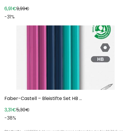
6,91€
9,99€
-31%
Faber-Castell – Bleistifte Set HB ...
3,31€
5,30€
-38%