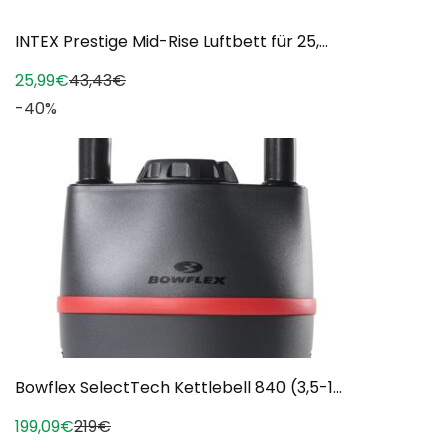
INTEX Prestige Mid-Rise Luftbett für 25,...
25,99€
43,43€
-40%
Bowflex SelectTech Kettlebell 840 (3,5-1...
199,09€
219€