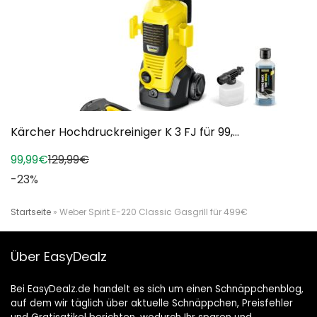
Kärcher Hochdruckreiniger K 3 FJ für 99,...
99,99€
129,99€
-23%
Startseite
»
Weber Spirit E-220 Classic Gasgrill für 499€
Über EasyDealz
Bei EasyDealz.de handelt es sich um einen Schnäppchenblog,
auf dem wir täglich über aktuelle Schnäppchen, Preisfehler