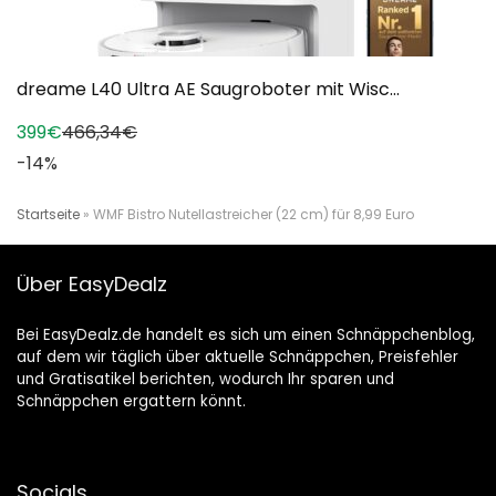
dreame L40 Ultra AE Saugroboter mit Wisc...
399€
466,34€
-14%
Startseite
»
WMF Bistro Nutellastreicher (22 cm) für 8,99 Euro
Über EasyDealz
Bei EasyDealz.de handelt es sich um einen Schnäppchenblog,
auf dem wir täglich über aktuelle Schnäppchen, Preisfehler
und Gratisatikel berichten, wodurch Ihr sparen und
Schnäppchen ergattern könnt.
Socials