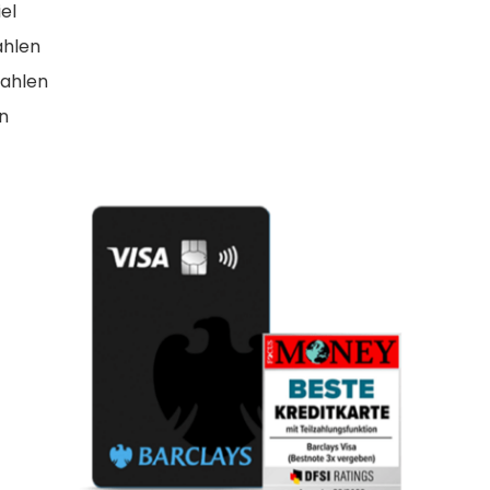
el
ahlen
zahlen
n