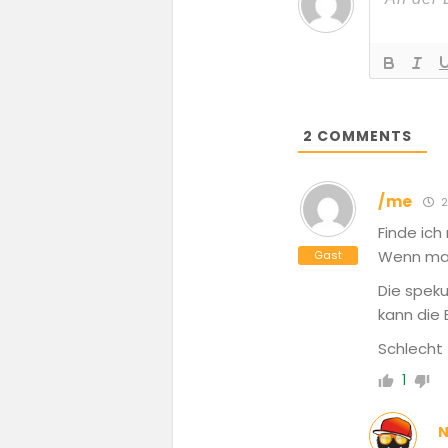
2
COMMENTS
/me
2
Finde ich 
Wenn man
Gast
Die speku
kann die 
Schlecht
1
N