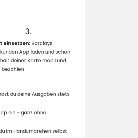
3.
t einsetzen:
Barclays
tkunden App laden und schon
rhalt deiner Karte mobil und
e bezahlen
 hast du deine Ausgaben stets
App ein – ganz ohne
t du im Handumdrehen selbst