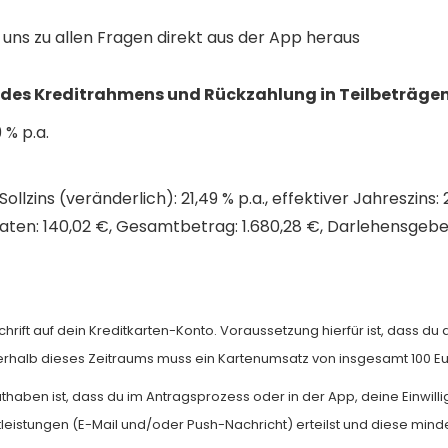
t uns zu allen Fragen direkt aus der App heraus
des Kreditrahmens und Rückzahlung in Teilbeträgen
49 % p.a.
llzins (veränderlich): 21,49 % p.a., effektiver Jahreszins: 
Raten: 140,02 €, Gesamtbetrag: 1.680,28 €, Darlehensgebe
chrift auf dein Kreditkarten-Konto. Voraussetzung hierfür ist, dass d
nerhalb dieses Zeitraums muss ein Kartenumsatz von insgesamt 100 Eu
thaben ist, dass du im Antragsprozess oder in der App, deine Einwill
leistungen (E-Mail und/oder Push-Nachricht) erteilst und diese mind