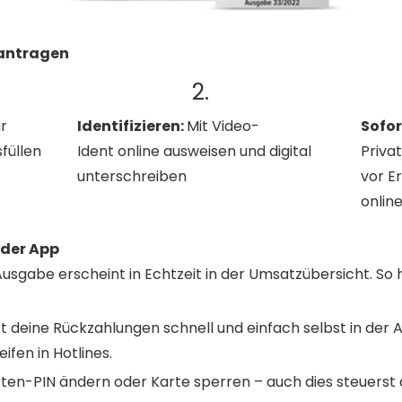
eantragen
2.
r
Identifizieren:
Mit Video-
Sofor
füllen
Ident online ausweisen und digital
Priva
unterschreiben
vor E
onlin
 der App
usgabe erscheint in Echtzeit in der Umsatzübersicht. So
t deine Rückzahlungen schnell und einfach selbst in der 
ifen in Hotlines.
Karten-PIN ändern oder Karte sperren – auch dies steuers