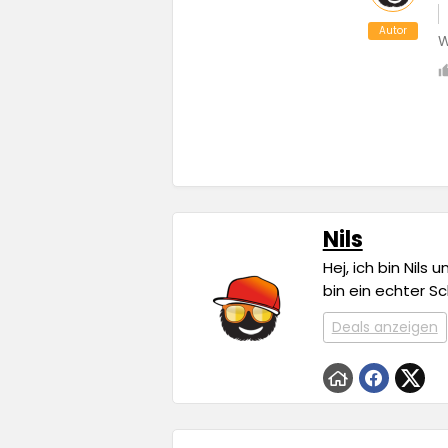
Autor
W
Nils
Hej, ich bin Nils
bin ein echter S
Deals anzeigen