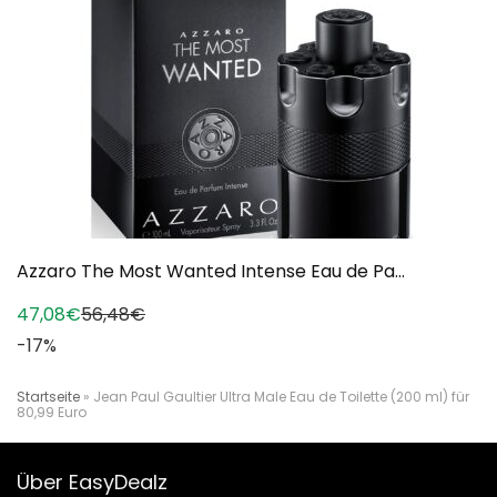
Azzaro The Most Wanted Intense Eau de Pa...
47,08€
56,48€
-17%
Startseite
»
Jean Paul Gaultier Ultra Male Eau de Toilette (200 ml) für
80,99 Euro
Über EasyDealz