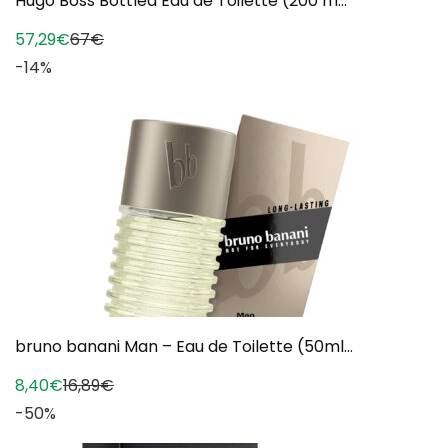
Hugo Boss Bottled Eau de Toilette (200 m...
57,29€
67€
-14%
bruno banani Man – Eau de Toilette (50ml...
8,40€
16,89€
-50%