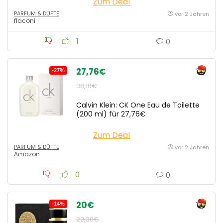
Zum Deal
PARFUM & DÜFTE
vor 2 Jahren
flaconi
1
0
27,76€
-27%
38,10€
Calvin Klein: CK One Eau de Toilette
(200 ml) für 27,76€
Zum Deal
PARFUM & DÜFTE
vor 2 Jahren
Amazon
0
0
20€
-14%
23,30€