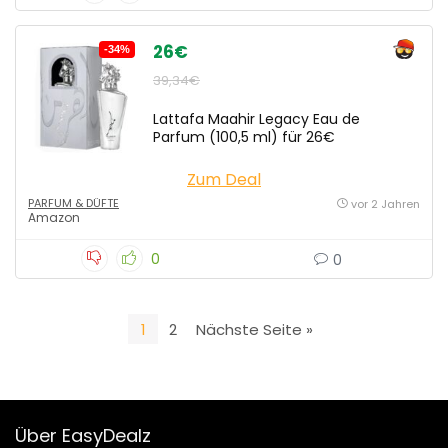
26€
-34%
39,34€
Lattafa Maahir Legacy Eau de
Parfum (100,5 ml) für 26€
Zum Deal
PARFUM & DÜFTE
vor 2 Jahren
Amazon
0
0
1
2
Nächste Seite »
Über EasyDealz