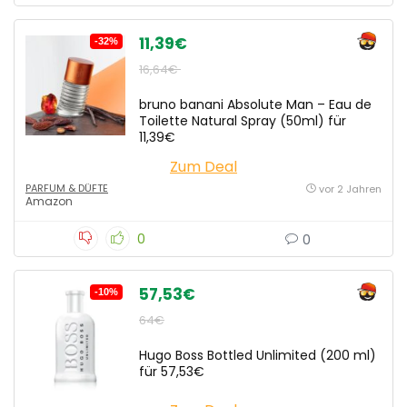
11,39€
-32%
16,64€
bruno banani Absolute Man – Eau de
Toilette Natural Spray (50ml) für
11,39€
Zum Deal
PARFUM & DÜFTE
vor 2 Jahren
Amazon
0
0
57,53€
-10%
64€
Hugo Boss Bottled Unlimited (200 ml)
für 57,53€