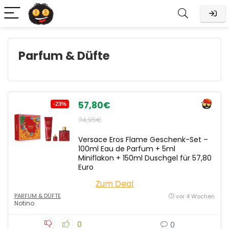
Parfum & Düfte
57,80€
-23%
74,95€
Versace Eros Flame Geschenk-Set –
100ml Eau de Parfum + 5ml
Miniflakon + 150ml Duschgel für 57,80
Euro
Zum Deal
PARFUM & DÜFTE
vor 4 Wochen
Notino
0
0