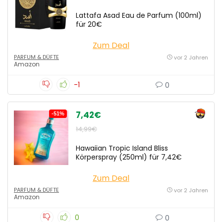
Lattafa Asad Eau de Parfum (100ml)
für 20€
Zum Deal
PARFUM & DÜFTE
vor 2 Jahren
Amazon
-1
0
7,42€
-51%
14,99€
Hawaiian Tropic Island Bliss
Körperspray (250ml) für 7,42€
Zum Deal
PARFUM & DÜFTE
vor 2 Jahren
Amazon
0
0