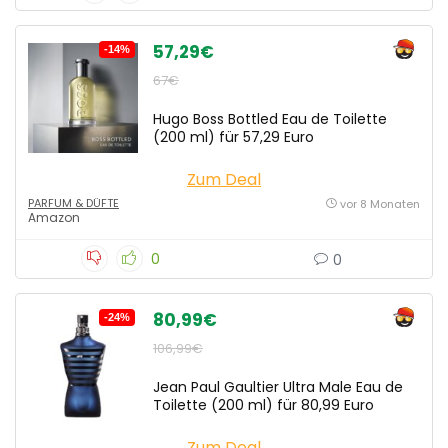
57,29€
-14%
67€
Hugo Boss Bottled Eau de Toilette
(200 ml) für 57,29 Euro
Zum Deal
PARFUM & DÜFTE
vor 8 Monaten
Amazon
0
0
80,99€
-24%
106,99€
Jean Paul Gaultier Ultra Male Eau de
Toilette (200 ml) für 80,99 Euro
Zum Deal