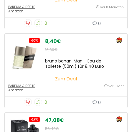
PARFUM & DÜFTE
vor 8 Monaten
Amazon
0
0
8,40€
-50%
16,89€
bruno banani Man – Eau de
Toilette (50ml) für 8,40 Euro
Zum Deal
PARFUM & DÜFTE
vor 1 Jahr
Amazon
0
0
47,08€
-17%
56,48€