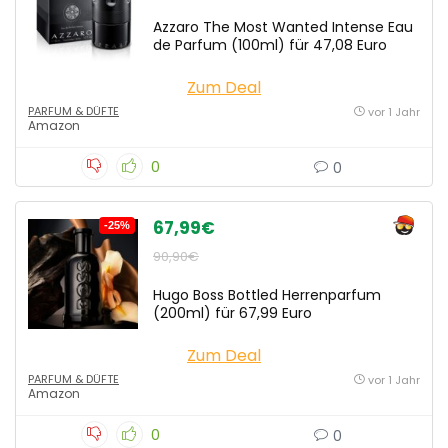
Azzaro The Most Wanted Intense Eau
de Parfum (100ml) für 47,08 Euro
Zum Deal
PARFUM & DÜFTE
vor 1 Jahr
Amazon
0
0
67,99€
-25%
90,90€
Hugo Boss Bottled Herrenparfum
(200ml) für 67,99 Euro
Zum Deal
PARFUM & DÜFTE
vor 1 Jahr
Amazon
0
0