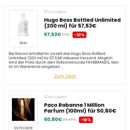
vor 2 Jahren
Hugo Boss Bottled Unlimited
(200 ml) für 57,53€
57,53€
64€
-10%
DEAL
Bei flaconi erhaltet ihr zurzeit das Hugo Boss Bottled
Unlimited (200 ml) für 57,53€ inklusive Versand. Möglich
wird der Preis durch den GUtscheincode FAVEBRANDS, den
ihr im Warenkorb eingeben ...
Zum Deal
vor 2 Jahren
Paco Rabanne 1 Million
Parfum (100ml) für 50,80€
50,80€
56,45€
-10%
GUTSCHEIN