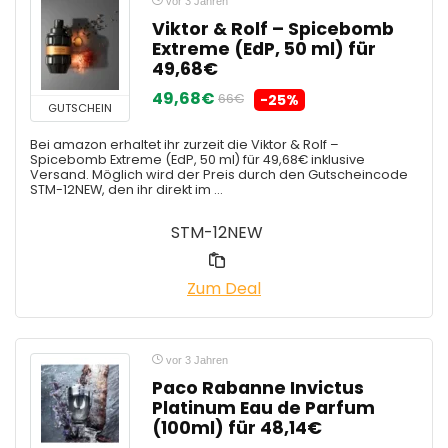
vor 3 Jahren
Viktor & Rolf – Spicebomb
Extreme (EdP, 50 ml) für
49,68€
49,68€
66€
-25%
GUTSCHEIN
Bei amazon erhaltet ihr zurzeit die Viktor & Rolf –
Spicebomb Extreme (EdP, 50 ml) für 49,68€ inklusive
Versand. Möglich wird der Preis durch den Gutscheincode
STM-12NEW, den ihr direkt im ...
STM-12NEW
Zum Deal
vor 3 Jahren
Paco Rabanne Invictus
Platinum Eau de Parfum
(100ml) für 48,14€