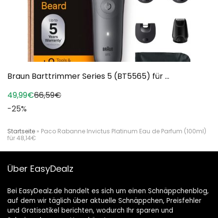
Braun Barttrimmer Series 5 (BT5565) für ...
49,99€
66,59€
-25%
Startseite
»
Paco Rabanne Invictus Platinum Eau de Parfum (100ml)
für 48,14€
Über EasyDealz
Bei EasyDealz.de handelt es sich um einen Schnäppchenblog,
auf dem wir täglich über aktuelle Schnäppchen, Preisfehler
und Gratisatikel berichten, wodurch Ihr sparen und