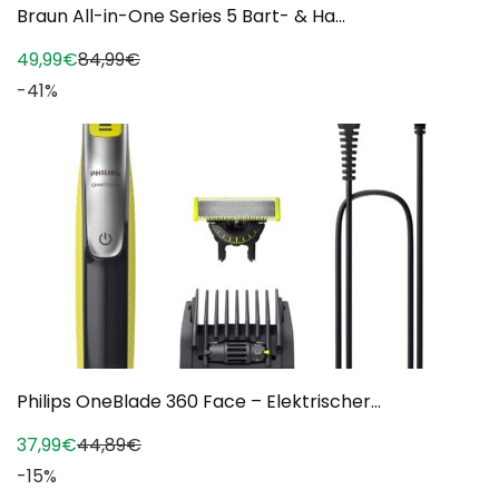
Braun All-in-One Series 5 Bart- & Ha...
49,99€
84,99€
-41%
Philips OneBlade 360 Face – Elektrischer...
37,99€
44,89€
-15%