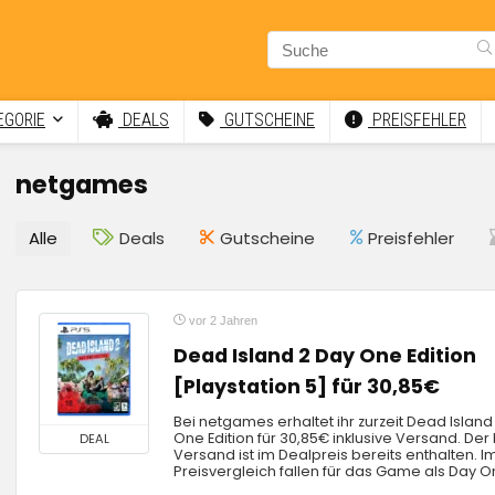
GORIE
DEALS
GUTSCHEINE
PREISFEHLER
netgames
Alle
Deals
Gutscheine
Preisfehler
vor 2 Jahren
Dead Island 2 Day One Edition
[Playstation 5] für 30,85€
Bei netgames erhaltet ihr zurzeit Dead Island
One Edition für 30,85€ inklusive Versand. Der
DEAL
Versand ist im Dealpreis bereits enthalten. I
Preisvergleich fallen für das Game als Day On