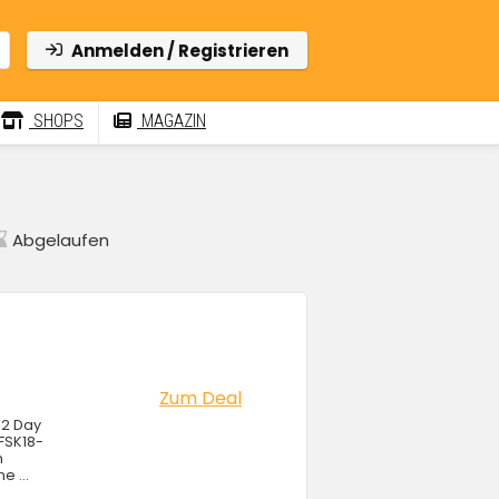
Anmelden / Registrieren
SHOPS
MAGAZIN
Abgelaufen
Zum Deal
 2 Day
 FSK18-
m
e ...