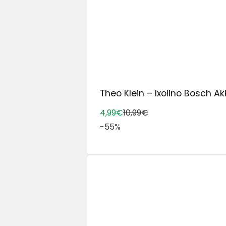
Theo Klein – Ixolino Bosch Ak
4,99€
10,99€
-55%