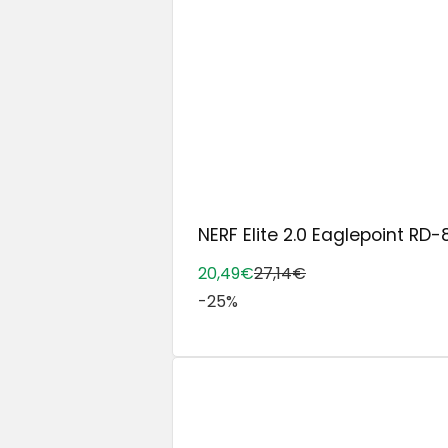
NERF Elite 2.0 Eaglepoint RD-8 
20,49€
27,14€
-25%