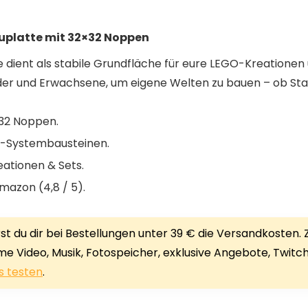
auplatte mit 32×32 Noppen
e dient als stabile Grundfläche für eure LEGO-Kreationen 
nder und Erwachsene, um eigene Welten zu bauen – ob St
×32 Noppen.
O-Systembausteinen.
eationen & Sets.
mazon (4,8 / 5).
 du dir bei Bestellungen unter 39 € die Versandkosten. Zu
ime Video, Musik, Fotospeicher, exklusive Angebote, Twit
s testen
.