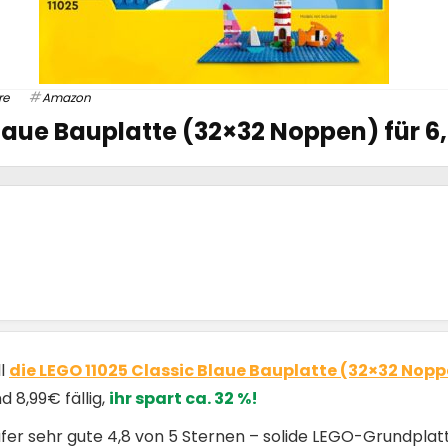
re
Amazon
laue Bauplatte (32×32 Noppen) für 6
ll
die LEGO 11025 Classic Blaue Bauplatte (32×32 Nop
 8,99€ fällig,
ihr spart ca. 32 %!
er sehr gute 4,8 von 5 Sternen – solide LEGO-Grundplatte