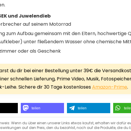
en.
 SEK und Juwelendieb
 Verbrecher auf seinem Motorrad
tung zum Aufbau gemeinsam mit den Eltern, hochwertige Qu
 Aufkleber) unter fließendem Wasser ohne chemische Mit
erzimmer oder als Geschenk
rst du dir bei einer Bestellung unter 39€ die Versandkos
iner schnellen Lieferung, Prime Video, Musik, Fotospeiche
-Leihe. Sichere dir 30 Tage kostenloses
Amazon-Prime
.
teilen
teilen
teil
nweis: Wenn du über einen unserer Links etwas kaufst, erhalten wir dafür ev
swirkungen auf den Preis, den du bezahlst, noch auf die Produkte, die du b