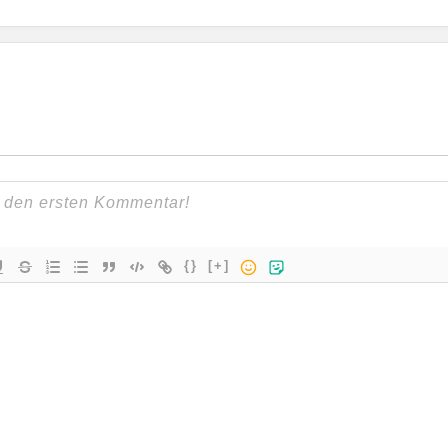
{}
[+]