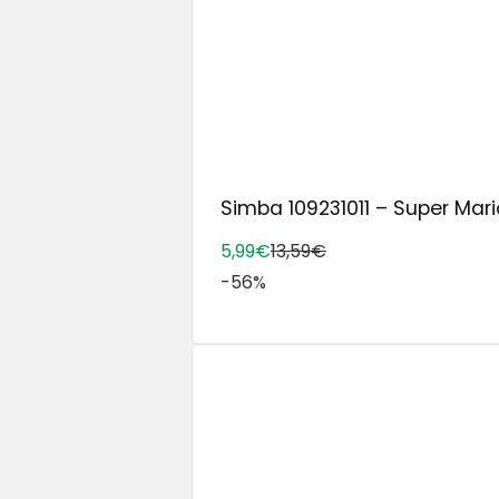
Simba 109231011 – Super Mario 
5,99€
13,59€
-56%