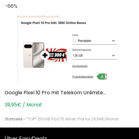
-66%
Google Pixel 10 Pro mit Telekom Unlimite...
39,95€ / Monat
Startseite
»
*TOP* 250GB 5G/LTE Allnet-Flat für 29,99€/Monat
Über EasyDealz