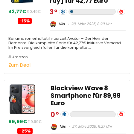
ray] für 42,77 Euro
3
42,77€
50,49€
-15%
Nils
28. März 2025, 8:29 Uhr
Bei amazon erhaltet ihr zurzeit Avatar – Der Herr der
Elemente: Die komplette Serie für 42,77€ inklusive Versand.
Im Preisvergleich fallen für die komplette …
Amazon
Zum Deal
Blackview Wave 8
Smartphone für 89,99
Euro
0
89,99€
119,99€
Nils
27. März 2025, 11:27 Uhr
-25%