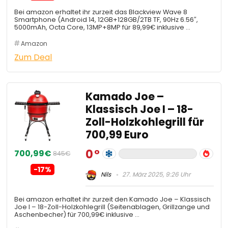
Bei amazon erhaltet ihr zurzeit das Blackview Wave 8
Smartphone (Android 14, 12GB+128GB/2TB TF, 90Hz 6.56″,
5000mAh, Octa Core, 13MP+8MP für 89,99€ inklusive …
Amazon
Zum Deal
Kamado Joe –
Klassisch Joe I – 18-
Zoll-Holzkohlegrill für
700,99 Euro
0
700,99€
845€
-17%
Nils
27. März 2025, 9:26 Uhr
Bei amazon erhaltet ihr zurzeit den Kamado Joe – Klassisch
Joe I – 18-Zoll-Holzkohlegrill (Seitenablagen, Grillzange und
Aschenbecher) für 700,99€ inklusive …