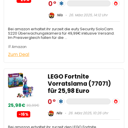
0
Nils
26. März 2025, 14:12 Uhr
Bei amazon erhaltet ihr zurzeit die eufy Security SoloCam
S220 Überwachungskamera für 49,99€ inklusive Versand.
Im Preisvergleich fallen für die …
Amazon
Zum Deal
LEGO Fortnite
Vorratslama (77071)
für 25,98 Euro
0
25,98€
30,99€
Nils
26. März 2025, 10:26 Uhr
-16%
Bei amazon erhaltet ihr zurzeit den LEGO Fortnite