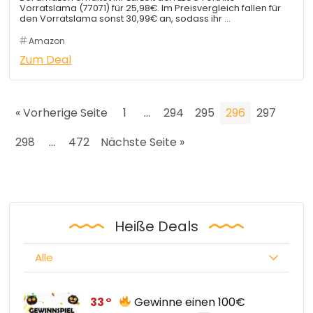
Vorratslama (77071) für 25,98€. Im Preisvergleich fallen für
den Vorratslama sonst 30,99€ an, sodass ihr …
Amazon
Zum Deal
« Vorherige Seite
1
…
294
295
296
297
298
…
472
Nächste Seite »
Heiße Deals
Alle
33
Gewinne einen 100€