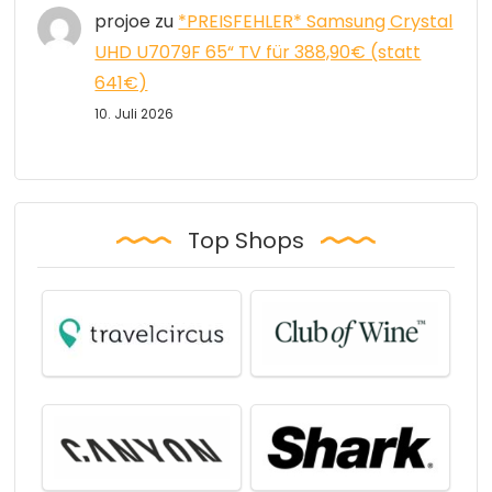
projoe
zu
*PREISFEHLER* Samsung Crystal
UHD U7079F 65“ TV für 388,90€ (statt
641€)
10. Juli 2026
Top Shops