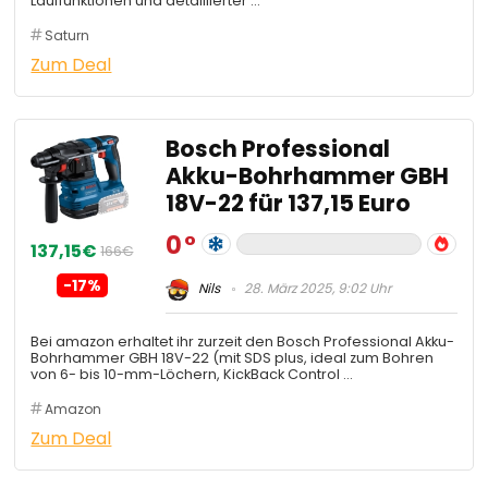
Lauffunktionen und detaillierter …
Saturn
Zum Deal
Bosch Professional
Akku-Bohrhammer GBH
18V-22 für 137,15 Euro
0
137,15€
166€
-17%
Nils
28. März 2025, 9:02 Uhr
Bei amazon erhaltet ihr zurzeit den Bosch Professional Akku-
Bohrhammer GBH 18V-22 (mit SDS plus, ideal zum Bohren
von 6- bis 10-mm-Löchern, KickBack Control …
Amazon
Zum Deal