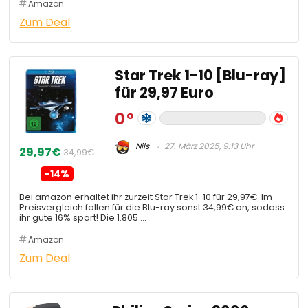
Amazon
Zum Deal
Star Trek 1-10 [Blu-ray]
für 29,97 Euro
0
Nils
27. März 2025, 9:13 Uhr
29,97€
34,99€
-14%
Bei amazon erhaltet ihr zurzeit Star Trek 1-10 für 29,97€. Im
Preisvergleich fallen für die Blu-ray sonst 34,99€ an, sodass
ihr gute 16% spart! Die 1.805 …
Amazon
Zum Deal