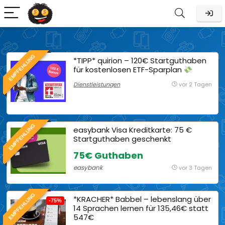
EMPFEHLUNG
*TIPP* quirion – 120€ Startguthaben
für kostenlosen ETF-Sparplan
Dienstleistungen
vor 2 Tagen
EMPFEHLUNG
easybank Visa Kreditkarte: 75 €
Startguthaben geschenkt
75€ Guthaben
easybank
vor 3 Tagen
EMPFEHLUNG
*KRACHER* Babbel – lebenslang über
-75%
14 Sprachen lernen für 135,46€ statt
547€