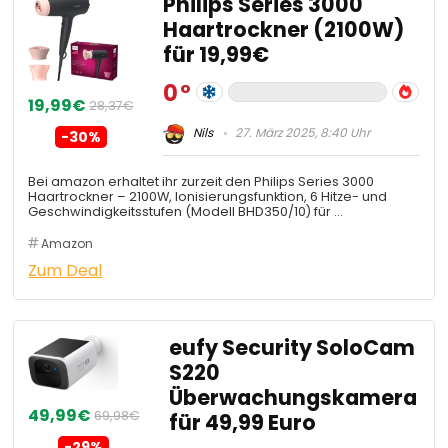
Philips Series 3000
Haartrockner (2100W)
für 19,99€
0
19,99€
28,37€
Nils
27. März 2025, 8:40 Uhr
-30%
Bei amazon erhaltet ihr zurzeit den Philips Series 3000
Haartrockner – 2100W, Ionisierungsfunktion, 6 Hitze- und
Geschwindigkeitsstufen (Modell BHD350/10) für …
Amazon
Zum Deal
eufy Security SoloCam
S220
Überwachungskamera
49,99€
69,98€
für 49,99 Euro
-29%