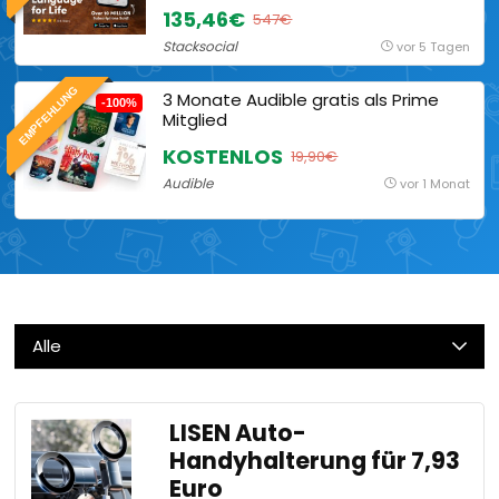
135,46€
547€
Stacksocial
vor 5 Tagen
EMPFEHLUNG
3 Monate Audible gratis als Prime
-100%
Mitglied
KOSTENLOS
19,90€
Audible
vor 1 Monat
Alle
LISEN Auto-
Handyhalterung für 7,93
Euro