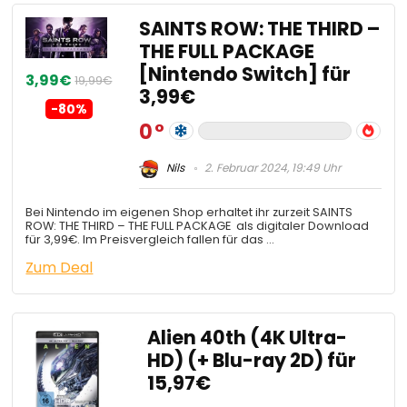
SAINTS ROW: THE THIRD –
THE FULL PACKAGE
[Nintendo Switch] für
3,99€
19,99€
3,99€
-80%
0
Nils
2. Februar 2024, 19:49 Uhr
Bei Nintendo im eigenen Shop erhaltet ihr zurzeit SAINTS
ROW: THE THIRD – THE FULL PACKAGE als digitaler Download
für 3,99€. Im Preisvergleich fallen für das …
Zum Deal
Alien 40th (4K Ultra-
HD) (+ Blu-ray 2D) für
15,97€