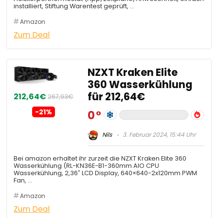
installiert, Stiftung Warentest geprüft, …
Amazon
Zum Deal
NZXT Kraken Elite
360 Wasserkühlung
für 212,64€
212,64€
267,93€
-21%
0
Nils
3. Februar 2024, 15:44 Uhr
Bei amazon erhaltet ihr zurzeit die NZXT Kraken Elite 360
Wasserkühlung (RL-KN36E-B1-360mm AIO CPU
Wasserkühlung, 2,36″ LCD Display, 640×640-2x120mm PWM
Fan, …
Amazon
Zum Deal