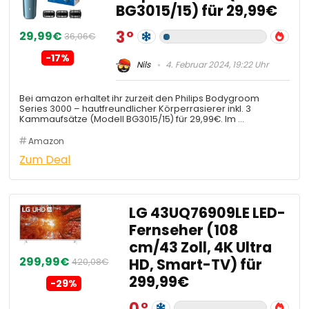
BG3015/15) für 29,99€
3
29,99€
36,06€
-17%
Nils
4. Februar 2024, 19:22 Uhr
Bei amazon erhaltet ihr zurzeit den Philips Bodygroom
Series 3000 – hautfreundlicher Körperrasierer inkl. 3
Kammaufsätze (Modell BG3015/15) für 29,99€. Im …
Amazon
Zum Deal
LG 43UQ76909LE LED-
Fernseher (108
cm/43 Zoll, 4K Ultra
299,99€
HD, Smart-TV) für
420,08€
299,99€
-29%
0