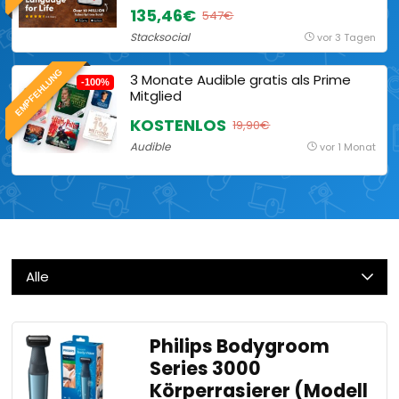
135,46€
547€
Stacksocial
vor 3 Tagen
EMPFEHLUNG
3 Monate Audible gratis als Prime
-100%
Mitglied
KOSTENLOS
19,90€
Audible
vor 1 Monat
Alle
Philips Bodygroom
Series 3000
Körperrasierer (Modell