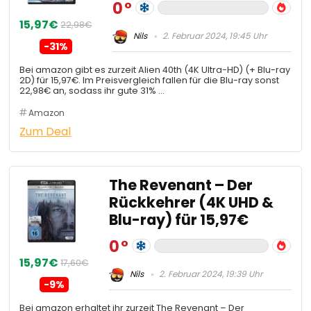
0
15,97€
22,98€
Nils
2. Februar 2024, 19:45 Uhr
-31%
Bei amazon gibt es zurzeit Alien 40th (4K Ultra-HD) (+ Blu-ray
2D) für 15,97€. Im Preisvergleich fallen für die Blu-ray sonst
22,98€ an, sodass ihr gute 31% …
Amazon
Zum Deal
The Revenant – Der
Rückkehrer (4K UHD &
Blu-ray) für 15,97€
0
15,97€
17,60€
Nils
2. Februar 2024, 19:39 Uhr
-9%
Bei amazon erhaltet ihr zurzeit The Revenant – Der