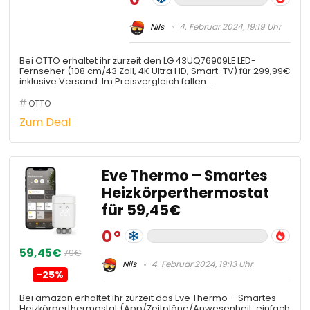
Nils
4. Februar 2024, 19:19 Uhr
Bei OTTO erhaltet ihr zurzeit den LG 43UQ76909LE LED-
Fernseher (108 cm/43 Zoll, 4K Ultra HD, Smart-TV) für 299,99€
inklusive Versand. Im Preisvergleich fallen …
OTTO
Zum Deal
Eve Thermo – Smartes
Heizkörperthermostat
für 59,45€
0
59,45€
79€
Nils
4. Februar 2024, 19:13 Uhr
-25%
Bei amazon erhaltet ihr zurzeit das Eve Thermo – Smartes
Heizkörperthermostat (App/Zeitpläne/Anwesenheit, einfach