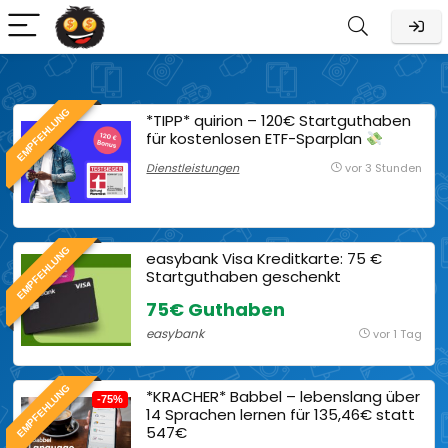
EMPFEHLUNG
*TIPP* quirion – 120€ Startguthaben
für kostenlosen ETF-Sparplan
Dienstleistungen
vor 3 Stunden
EMPFEHLUNG
easybank Visa Kreditkarte: 75 €
Startguthaben geschenkt
75€ Guthaben
easybank
vor 1 Tag
EMPFEHLUNG
*KRACHER* Babbel – lebenslang über
-75%
14 Sprachen lernen für 135,46€ statt
547€