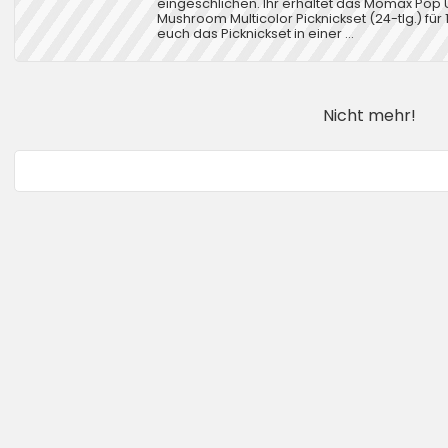
eingeschlichen. Ihr erhaltet das Mömax Pop
Mushroom Multicolor Picknickset (24-tlg.) für 1
euch das Picknickset in einer ...
Nicht mehr!