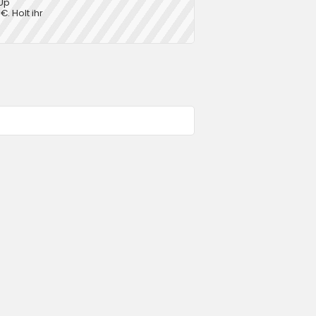
 Up
€. Holt ihr