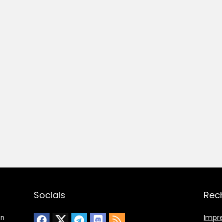
Socials
Rec
Impr
en