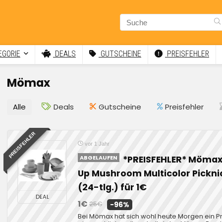
GORIE
DEALS
GUTSCHEINE
PREISFEHLER
Mömax
Alle
Deals
Gutscheine
Preisfehler
PREISFEHLER
vor 1 Jahr
ABGELAUFEN
*PREISFEHLER* Mömax
Up Mushroom Multicolor Pickni
(24-tlg.) für 1€
DEAL
1€
25€
-96%
Bei Mömax hat sich wohl heute Morgen ein Pr