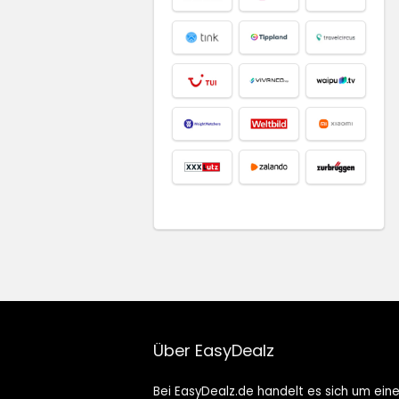
Über EasyDealz
Bei EasyDealz.de handelt es sich um ein