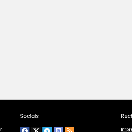
Socials
Rec
Impr
en