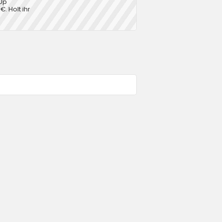
 Up
€. Holt ihr