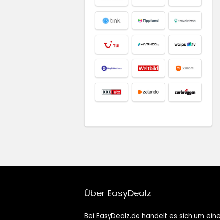
Über EasyDealz
Bei EasyDealz.de handelt es sich um ein