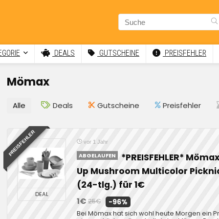
GORIE
DEALS
GUTSCHEINE
PREISFEHLER
Mömax
Alle
Deals
Gutscheine
Preisfehler
PREISFEHLER
vor 1 Jahr
ABGELAUFEN
*PREISFEHLER* Mömax
Up Mushroom Multicolor Pickni
(24-tlg.) für 1€
DEAL
1€
25€
-96%
Bei Mömax hat sich wohl heute Morgen ein Pr