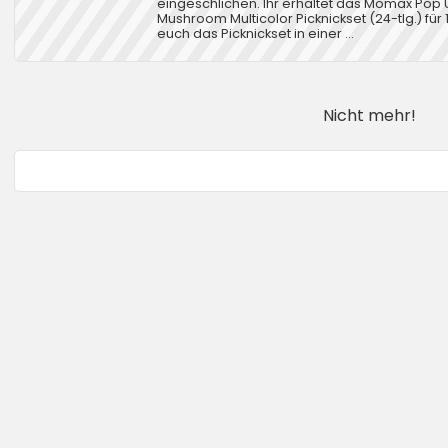
eingeschlichen. Ihr erhaltet das Mömax Pop
Mushroom Multicolor Picknickset (24-tlg.) für 1
euch das Picknickset in einer ...
Nicht mehr!